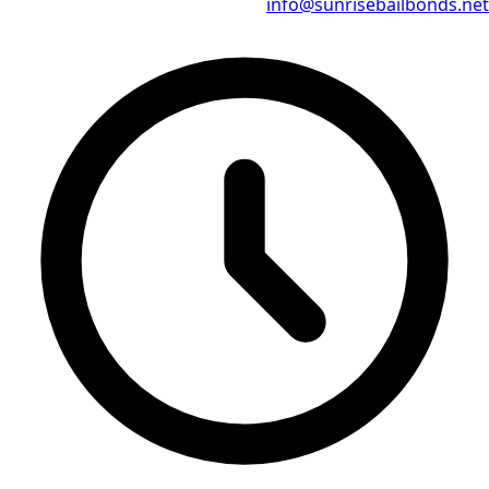
info@sunrisebailbonds.net