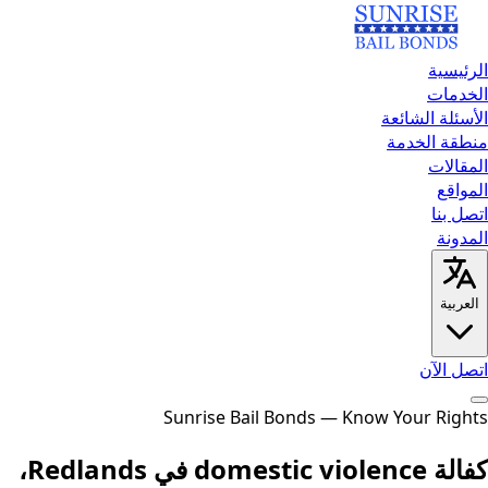
الرئيسية
الخدمات
الأسئلة الشائعة
منطقة الخدمة
المقالات
المواقع
اتصل بنا
المدونة
العربية
اتصل الآن
الرئيسية
الخدمات
الأسئلة الشائعة
منطقة الخدمة
Sunrise Bail Bonds — Know Your Rights
المقالات
المواقع
اتصل
بنا
المدونة
اتصل الآن
كفالة domestic violence في Redlands،
English
العربية
Español