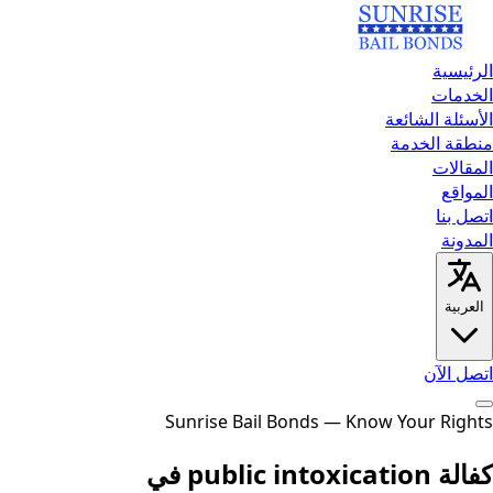
الرئيسية
الخدمات
الأسئلة الشائعة
منطقة الخدمة
المقالات
المواقع
اتصل بنا
المدونة
العربية
اتصل الآن
الرئيسية
الخدمات
الأسئلة الشائعة
منطقة الخدمة
Sunrise Bail Bonds — Know Your Rights
المقالات
المواقع
اتصل
بنا
المدونة
اتصل الآن
كفالة public intoxication في
English
العربية
Español