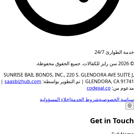
خدمة الطوارئ 24/7
© 2026
سن رايز للكفالات
.
جميع الحقوق محفوظة
.
SUNRISE BAIL BONDS, INC., 220 S. GLENDORA AVE SUITE J,
GLENDORA, CA 91741
|
تم التطوير بواسطة
:
saasbizhub.com
|
مدعوم من
:
codexal.co
سياسة الخصوصية
شروط الخدمة
إخلاء المسؤولية
🍪 We Use Cookies
We use cookies to enhance your browsing experience,
serve personalized content, and analyze our traffic. By