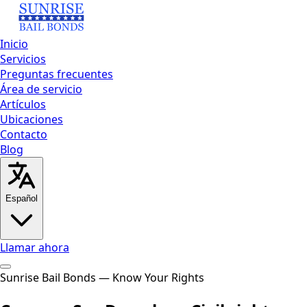
Inicio
Servicios
Preguntas frecuentes
Área de servicio
Artículos
Ubicaciones
Contacto
Blog
Español
Llamar ahora
Inicio
Sunrise Bail Bonds — Know Your Rights
Servicios
Preguntas frecuentes
Área de
servicio
Artículos
Ubicaciones
Contacto
Blog
Llamar ahora