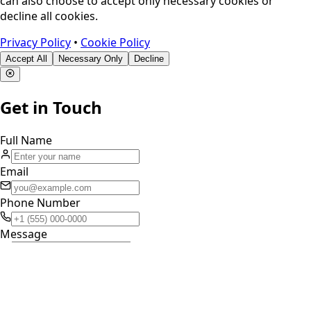
can also choose to accept only necessary cookies or
decline all cookies.
Privacy Policy
•
Cookie Policy
Accept All
Necessary Only
Decline
Get in Touch
Full Name
Email
Phone Number
Message
0
/40 characters minimum