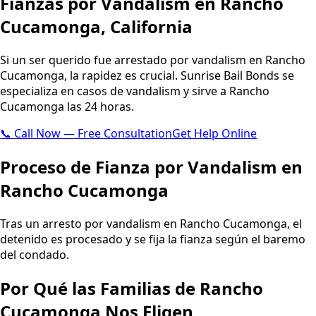
Fianzas por Vandalism en Rancho
English
العربية
Español
Cucamonga, California
Si un ser querido fue arrestado por vandalism en Rancho
Cucamonga, la rapidez es crucial. Sunrise Bail Bonds se
especializa en casos de vandalism y sirve a Rancho
Cucamonga las 24 horas.
📞 Call Now — Free Consultation
Get Help Online
Proceso de Fianza por Vandalism en
Rancho Cucamonga
Tras un arresto por vandalism en Rancho Cucamonga, el
detenido es procesado y se fija la fianza según el baremo
del condado.
Por Qué las Familias de Rancho
Cucamonga Nos Eligen