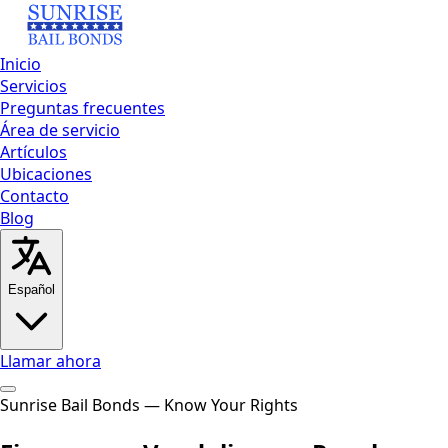
Inicio
Servicios
Preguntas frecuentes
Área de servicio
Artículos
Ubicaciones
Contacto
Blog
Español
Llamar ahora
Inicio
Sunrise Bail Bonds — Know Your Rights
Servicios
Preguntas frecuentes
Área de
servicio
Artículos
Ubicaciones
Contacto
Blog
Llamar ahora